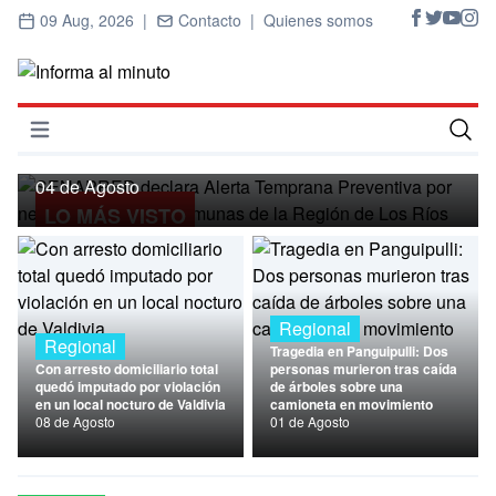
09 Aug, 2026 |
Contacto |
Quienes somos
Regional
SENAPRED declara Alerta Temprana
Preventiva por nevadas para ocho
Abrir menú
comunas de la Región de Los Ríos
Inicio
04 de Agosto
LO MÁS VISTO
Cultura
Deportes
Economía
Regional
Regional
Tragedia en Panguipulli: Dos
Entrevistas
Con arresto domiciliario total
personas murieron tras caída
quedó imputado por violación
de árboles sobre una
en un local nocturo de Valdivia
camioneta en movimiento
Nacional
08 de Agosto
01 de Agosto
Política