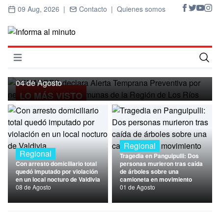
09 Aug, 2026 |
Contacto |
Quienes somos
Regional
SENAPRED declara Alerta Temprana
Preventiva por nevadas para ocho
Abrir menú
comunas de la Región de Los Ríos
Inicio
04 de Agosto
LO MÁS VISTO
Cultura
Deportes
Economía
Regional
Regional
Tragedia en Panguipulli: Dos
Entrevistas
Con arresto domiciliario total
personas murieron tras caída
quedó imputado por violación
de árboles sobre una
en un local nocturo de Valdivia
camioneta en movimiento
Nacional
08 de Agosto
01 de Agosto
Política