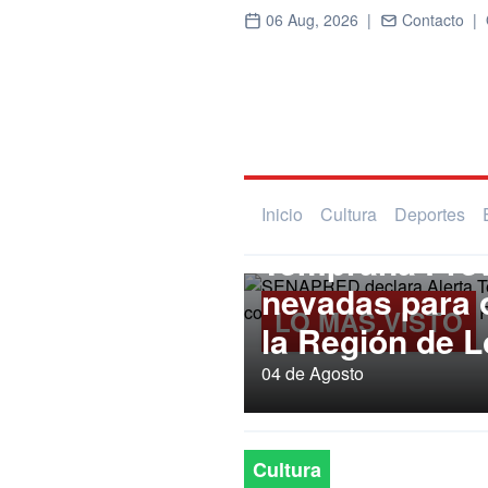
06 Aug, 2026 |
Contacto |
Regional
SENAPRED dec
Inicio
Cultura
Deportes
Temprana Prev
nevadas para
LO MÁS VISTO
la Región de L
04 de Agosto
Cultura