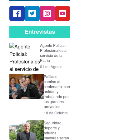
Entrevistas
Agente Policial:
Profesionales al
servicio de la
Patria
01 de Agosto
Paillaco,
camino al
centenario: con
unidad y
trabajando por
los grandes
proyectos
18 de Octubre
Seguridad,
deporte y
adultos
mayores serán