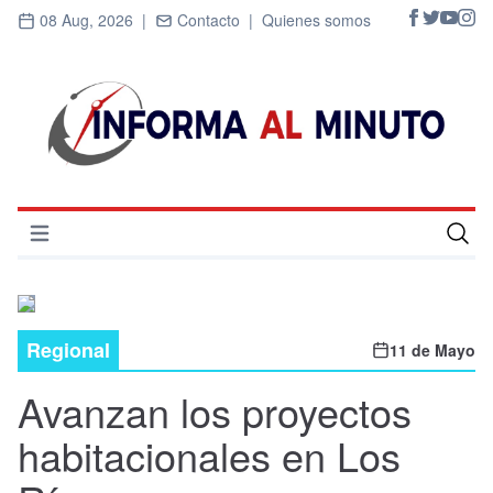
08 Aug, 2026 |
Contacto |
Quienes somos
Abrir menú
Inicio
Cultura
Regional
11 de Mayo
Deportes
Avanzan los proyectos
Economía
habitacionales en Los
Entrevistas