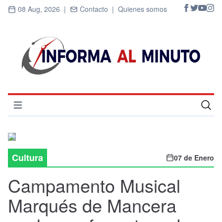
08 Aug, 2026 |
Contacto |
Quienes somos
Abrir menú
Inicio
Cultura
Cultura
07 de Enero
Deportes
Campamento Musical
Economía
Marqués de Mancera
Entrevistas