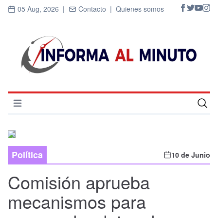
05 Aug, 2026 |
Contacto |
Quienes somos
Abrir menú
Inicio
Cultura
Política
10 de Junio
Deportes
Comisión aprueba
Economía
mecanismos para
Entrevistas