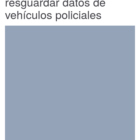
resguardar datos de
Nacional
vehículos policiales
Política
Regional