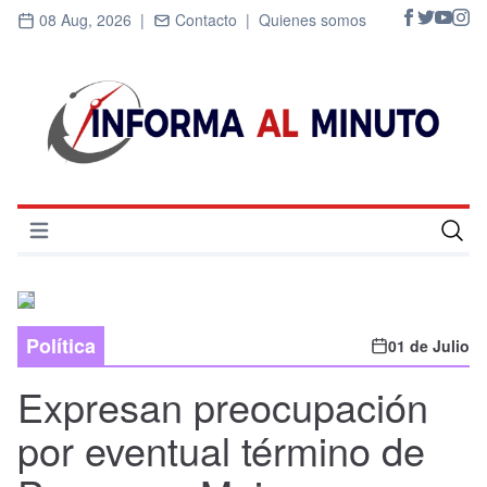
08 Aug, 2026 |
Contacto |
Quienes somos
Abrir menú
Inicio
Cultura
Política
01 de Julio
Deportes
Expresan preocupación
Economía
por eventual término de
Entrevistas