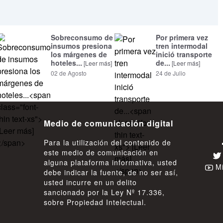
Sobreconsumo de
Por primera vez
insumos presiona
tren intermodal
los márgenes de
inició transporte
hoteles...
de...
[Leer más]
[Leer más]
02 de Agosto
24 de Julio
Medio de comunicación digital
Para la utilización del contenido de
este medio de comunicación en
alguna plataforma informativa, usted
Mi
debe indicar la fuente, de no ser así,
usted incurre en un delito
sancionado por la Ley Nº 17.336,
sobre Propiedad Intelectual.