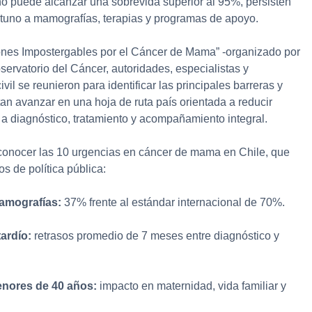
 puede alcanzar una sobrevida superior al 95%, persisten
rtuno a mamografías, terapias y programas de apoyo.
ones Impostergables por el Cáncer de Mama” -organizado por
ervatorio del Cáncer, autoridades, especialistas y
vil se reunieron para identificar las principales barreras y
an avanzar en una hoja de ruta país orientada a reducir
 a diagnóstico, tratamiento y acompañamiento integral.
 conocer las 10 urgencias en cáncer de mama en Chile, que
s de política pública:
amografías:
37% frente al estándar internacional de 70%.
tardío:
retrasos promedio de 7 meses entre diagnóstico y
enores de 40 años:
impacto en maternidad, vida familiar y