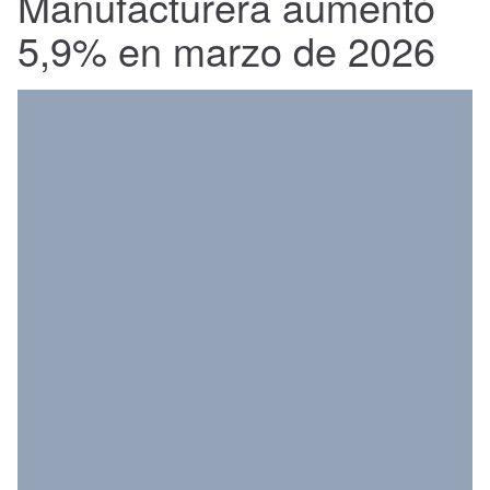
Manufacturera aumentó
Nacional
5,9% en marzo de 2026
Política
Regional