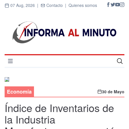
07 Aug, 2026 |
Contacto |
Quienes somos
Abrir menú
Inicio
Cultura
Economía
30 de Mayo
Deportes
Índice de Inventarios de
Economía
la Industria
Entrevistas