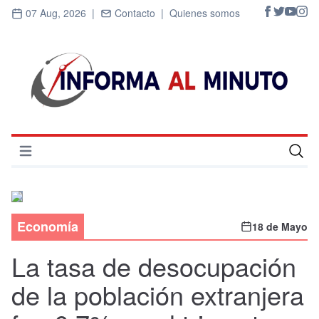
07 Aug, 2026 |
Contacto |
Quienes somos
Abrir menú
Inicio
Cultura
Economía
18 de Mayo
Deportes
La tasa de desocupación
Economía
de la población extranjera
Entrevistas