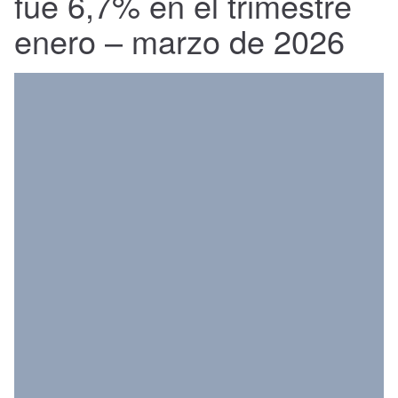
fue 6,7% en el trimestre
Nacional
enero – marzo de 2026
Política
Regional