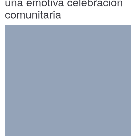
una emotiva celebración
Nacional
comunitaria
Política
Regional