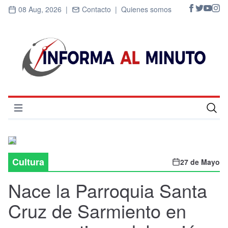
08 Aug, 2026 |
Contacto |
Quienes somos
Abrir menú
Inicio
Cultura
Cultura
27 de Mayo
Deportes
Nace la Parroquia Santa
Economía
Cruz de Sarmiento en
Entrevistas