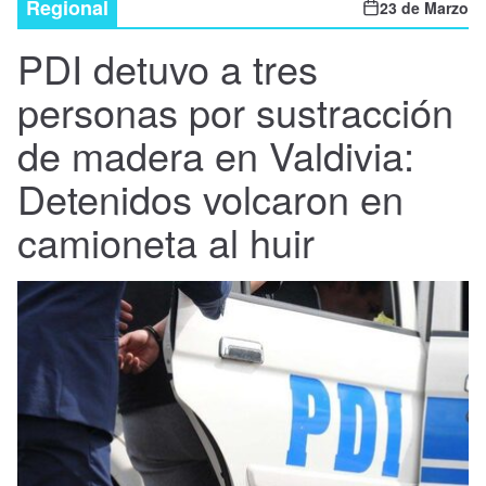
Regional
23 de Marzo
Nacional
PDI detuvo a tres
Política
personas por sustracción
Regional
de madera en Valdivia:
Detenidos volcaron en
camioneta al huir