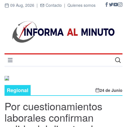
09 Aug, 2026 |
Contacto |
Quienes somos
Abrir menú
Inicio
Cultura
Regional
24 de Junio
Deportes
Por cuestionamientos
Economía
laborales confirman
Entrevistas