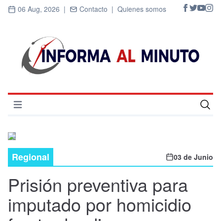
06 Aug, 2026 |
Contacto |
Quienes somos
Abrir menú
Inicio
Cultura
Regional
03 de Junio
Deportes
Prisión preventiva para
Economía
imputado por homicidio
Entrevistas