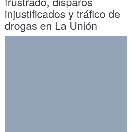
frustrado, disparos
Nacional
injustificados y tráfico de
Política
drogas en La Unión
Regional