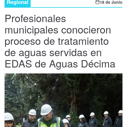
Regional
18 de Junio
Nacional
Profesionales
Política
municipales conocieron
Regional
proceso de tratamiento
de aguas servidas en
EDAS de Aguas Décima