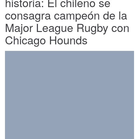
historia: El chileno se
Regional
consagra campeón de la
Major League Rugby con
Chicago Hounds