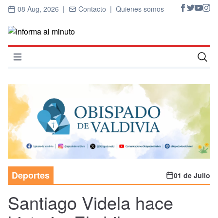
08 Aug, 2026 |
Contacto |
Quienes somos
Abrir menú
Inicio
Cultura
Deportes
Economía
Entrevistas
Deportes
01 de Julio
Nacional
Santiago Videla hace
Política