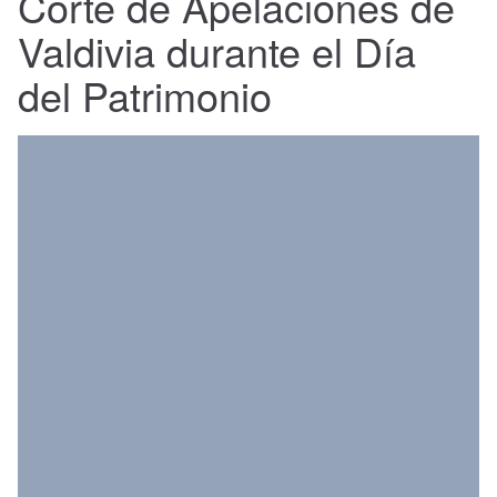
Corte de Apelaciones de
Nacional
Valdivia durante el Día
Política
del Patrimonio
Regional