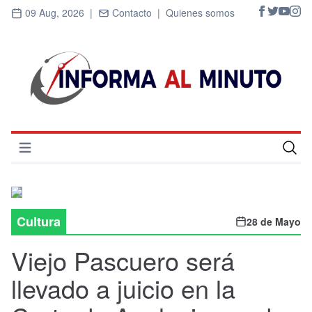
09 Aug, 2026 |
Contacto |
Quienes somos
Abrir menú
Inicio
Cultura
Cultura
28 de Mayo
Deportes
Viejo Pascuero será
Economía
llevado a juicio en la
Entrevistas