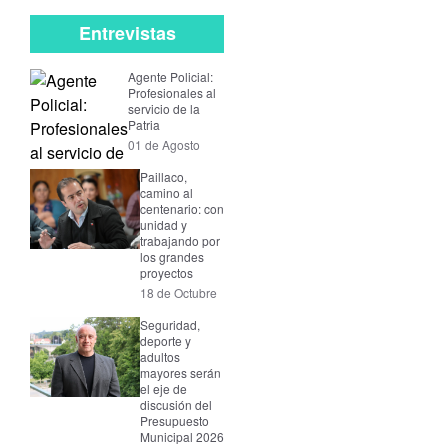
Entrevistas
Agente Policial:
Profesionales al
servicio de la
Patria
01 de Agosto
Paillaco,
camino al
centenario: con
unidad y
trabajando por
los grandes
proyectos
18 de Octubre
Seguridad,
deporte y
adultos
mayores serán
el eje de
discusión del
Presupuesto
Municipal 2026