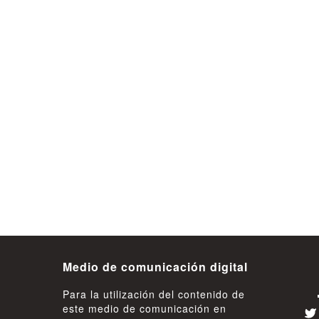
 acusadas
Senadora Gatica pide medidas
interior
urgentes tras baja evaluación de
a en
gestión del Hospital Base de
Valdivia
08 de Agosto
Medio de comunicación digital
Para la utilización del contenido de
este medio de comunicación en