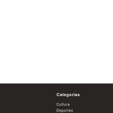
Detienen a dos personas
de vender cocaína base al 
de población Pablo Nerud
Valdivia
08 de Agosto
Categorías
Cultura
Deportes