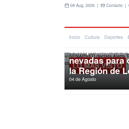
08 Aug, 2026 |
Contacto |
Regional
SENAPRED dec
Inicio
Cultura
Deportes
Temprana Prev
nevadas para
LO MÁS VISTO
la Región de L
04 de Agosto