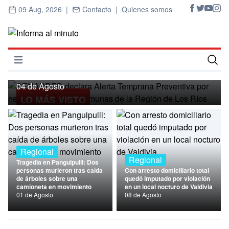
09 Aug, 2026 |
Contacto |
Quienes somos
Regional
SENAPRED declara Alerta Temprana
Preventiva por nevadas para ocho
Abrir menú
comunas de la Región de Los Ríos
Inicio
04 de Agosto
LO MÁS VISTO
Cultura
Deportes
Economía
Regional
Regional
Tragedia en Panguipulli: Dos
Entrevistas
personas murieron tras caída
Con arresto domiciliario total
de árboles sobre una
quedó imputado por violación
camioneta en movimiento
en un local nocturo de Valdivia
Nacional
01 de Agosto
08 de Agosto
Política