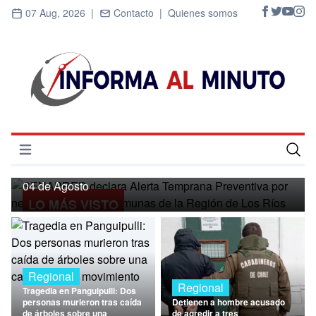
07 Aug, 2026 |
Contacto |
Quienes somos
Regional
SENAPRED declara Alerta Temprana
Preventiva por nevadas para ocho
Abrir menú
comunas de la Región de Los Ríos
Inicio
04 de Agosto
LO MÁS VISTO
Cultura
Deportes
Economía
Regional
Regional
Tragedia en Panguipulli: Dos
Entrevistas
personas murieron tras caída
Detienen a hombre acusado
de árboles sobre una
de agredir a tres