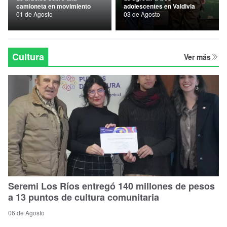
camioneta en movimiento
adolescentes en Valdivia
Nacional
01 de Agosto
03 de Agosto
Política
Regional
Cultura
Ver más
Seremi Los Ríos entregó 140 millones de pesos
a 13 puntos de cultura comunitaria
06 de Agosto