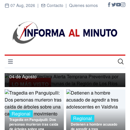
07 Aug, 2026 |
Contacto |
Quienes somos
Regional
SENAPRED declara Alerta Temprana
Preventiva por nevadas para ocho
Abrir menú
comunas de la Región de Los Ríos
Inicio
04 de Agosto
LO MÁS VISTO
Cultura
Deportes
Economía
Regional
Regional
Tragedia en Panguipulli: Dos
Entrevistas
personas murieron tras caída
Detienen a hombre acusado
de árboles sobre una
de agredir a tres