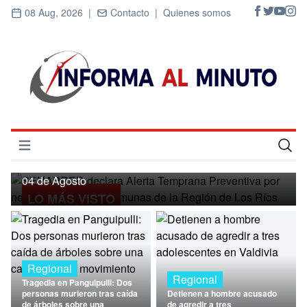
08 Aug, 2026 |
Contacto |
Quienes somos
Regional
SENAPRED declara Alerta Temprana
Preventiva por nevadas para ocho
Abrir menú
comunas de la Región de Los Ríos
Inicio
04 de Agosto
LO MÁS VISTO
Cultura
Deportes
Economía
Regional
Regional
Tragedia en Panguipulli: Dos
Entrevistas
personas murieron tras caída
Detienen a hombre acusado
de árboles sobre una
de agredir a tres