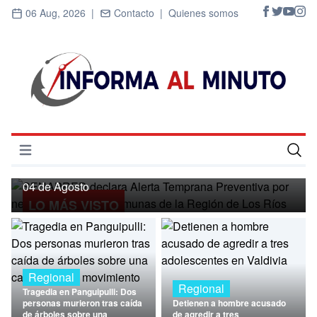
06 Aug, 2026 |
Contacto |
Quienes somos
Regional
SENAPRED declara Alerta Temprana
Preventiva por nevadas para ocho
Abrir menú
comunas de la Región de Los Ríos
Inicio
04 de Agosto
LO MÁS VISTO
Cultura
Deportes
Economía
Regional
Regional
Tragedia en Panguipulli: Dos
Entrevistas
personas murieron tras caída
Detienen a hombre acusado
de árboles sobre una
de agredir a tres