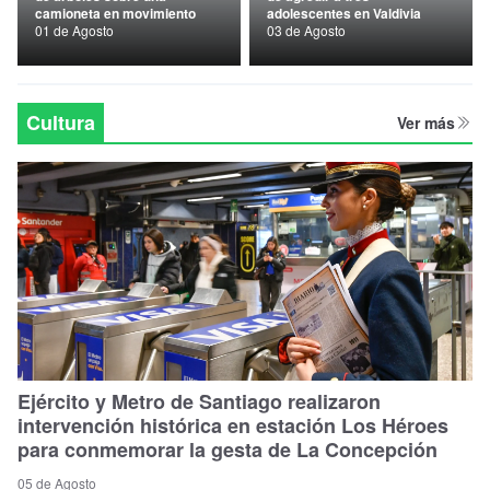
camioneta en movimiento
adolescentes en Valdivia
Nacional
01 de Agosto
03 de Agosto
Política
Regional
Cultura
Ver más
Ejército y Metro de Santiago realizaron
intervención histórica en estación Los Héroes
para conmemorar la gesta de La Concepción
05 de Agosto