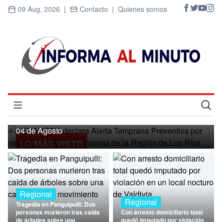
09 Aug, 2026 |
Contacto |
Quienes somos
Regional
SENAPRED declara Alerta Temprana
Preventiva por nevadas para ocho
Abrir menú
comunas de la Región de Los Ríos
Inicio
04 de Agosto
LO MÁS VISTO
Cultura
Deportes
Economía
Regional
Regional
Tragedia en Panguipulli: Dos
Entrevistas
personas murieron tras caída
Con arresto domiciliario total
de árboles sobre una
quedó imputado por violación